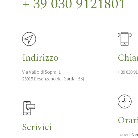
+ 39 030 9121801
Indirizzo
Chia
Via Vallio di Sopra, 1
+ 39 030 9
25015 Desenzano del Garda (BS)
Orar
Scrivici
Lunedì-Ven