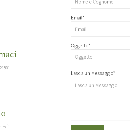
Email*
Oggetto*
maci
121801
Lascia un Messaggio*
io
erdì: