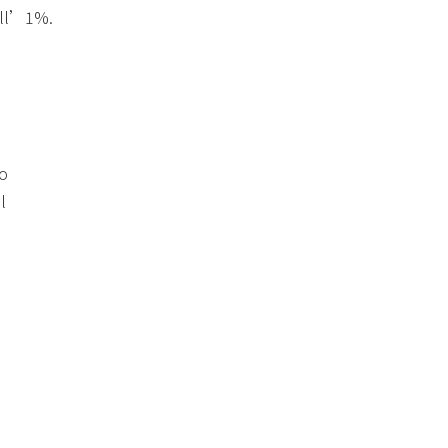
 all’1%.
to
l