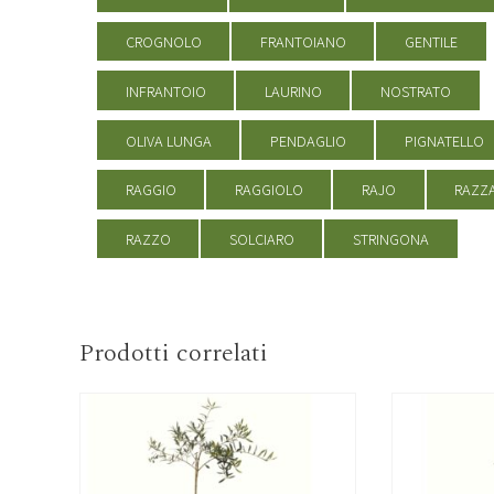
CROGNOLO
FRANTOIANO
GENTILE
INFRANTOIO
LAURINO
NOSTRATO
OLIVA LUNGA
PENDAGLIO
PIGNATELLO
RAGGIO
RAGGIOLO
RAJO
RAZZ
RAZZO
SOLCIARO
STRINGONA
Prodotti correlati