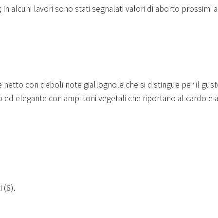
n alcuni lavori sono stati segnalati valori di aborto prossimi
e netto con deboli note giallognole che si distingue per il gus
 ed elegante con ampi toni vegetali che riportano al cardo e a
 (6).