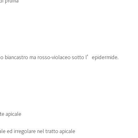
di pruina
o biancastro ma rosso-violaceo sotto l’epidermide.
te apicale
ed irregolare nel tratto apicale