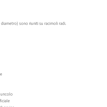
diametro) sono riuniti su racimoli radi.
ce
eduncolo
iciale