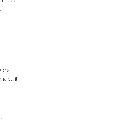
reddo ed
.
goria
ona ed il
e