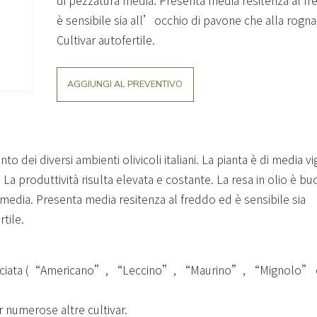
di pezzatura media. Presenta media resitenza al f
è sensibile sia all’occhio di pavone che alla rogna
Cultivar autofertile.
AGGIUNGI AL PREVENTIVO
to dei diversi ambienti olivicoli italiani. La pianta è di media vi
La produttività risulta elevata e costante. La resa in olio è bu
a media. Presenta media resitenza al freddo ed è sensibile sia
tile.
 incrociata (“Americano”, “Leccino”, “Maurino”, “Mignolo” 
 numerose altre cultivar.