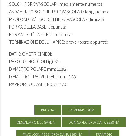
SOLCHI FIBROVASCOLARI: mediamente numerosi
ANDAMENTO SOLCHI FIBROVASCOLARI: longitudinale
PROFONDITA’ SOLCHI FIBROVASCOLARI: limitata
FORMA DELLA BASE: appuntita
FORMA DELL’APICE: sub-conica
TERMINAZIONE DELL’APICE: breve rostro appuntito
DATI BIOMETRICI MEDI:
PESO 100 NOCCIOLI (g): 31
DIAMETRO POLARE mm: 11.92
DIAMETRO TRASVERSALE mm: 6.68
RAPPORTO DIAMETRICO: 2.20
BRESCIA
COMPRARE OLIVI
DESENZANO DEL GARDA
DON CARLO BREV C.N.R. 2350 NV
FAVOLOSA (FS 17) BREV C.N.R. 1165 NV
FRANTOIO